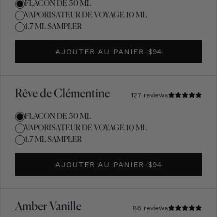
FLACON DE 50 ML
VAPORISATEUR DE VOYAGE 10 ML
1.7 ML SAMPLER
AJOUTER AU PANIER
-
PRIX D'ORIGINE
$94
Rêve de Clémentine
127 reviews
FLACON DE 50 ML
VAPORISATEUR DE VOYAGE 10 ML
1.7 ML SAMPLER
AJOUTER AU PANIER
-
PRIX D'ORIGINE
$94
Amber Vanille
86 reviews