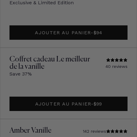
Exclusive & Limited Edition
AJOUTER AU PANIER
-
PRIX D'ORIGINE
$94
Coffret cadeau Le meilleur
de la vanille
40 reviews
Save 37%
AJOUTER AU PANIER
-
PRIX D'ORIGINE
$99
Amber Vanille
142 reviews