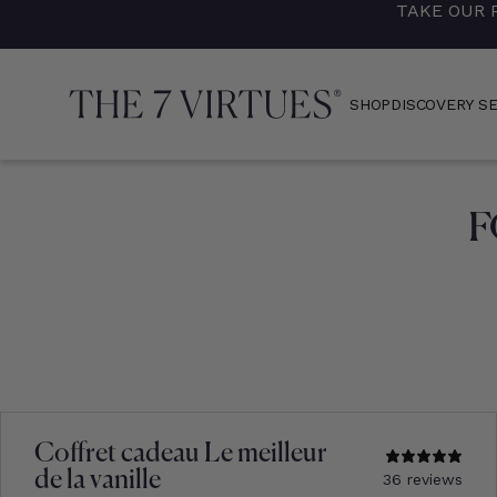
TAKE OUR 
Skip
to
content
SHOP
DISCOVERY S
F
Coffret cadeau Le meilleur
de la vanille
36 reviews