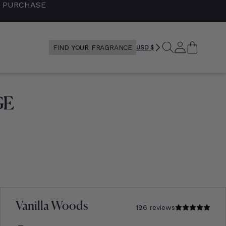
+ PURCHASE
RECHERCHE
LOG
CART
FIND YOUR FRAGRANCE
USD $
IN
GE
Vanilla Woods
196 reviews