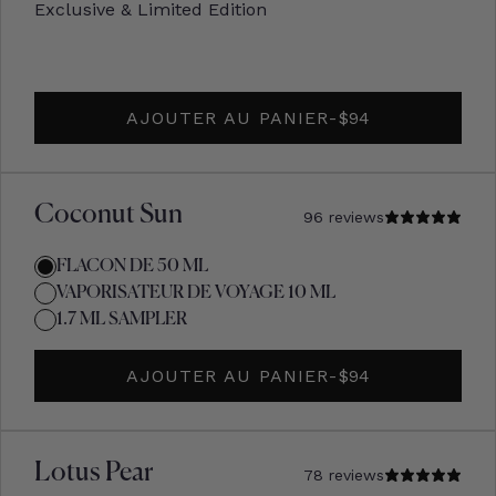
Exclusive & Limited Edition
AJOUTER AU PANIER
-
PRIX D'ORIGINE
$94
Coconut Sun
96 reviews
FLACON DE 50 ML
VAPORISATEUR DE VOYAGE 10 ML
1.7 ML SAMPLER
AJOUTER AU PANIER
-
PRIX D'ORIGINE
$94
Lotus Pear
78 reviews